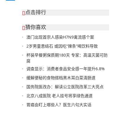
点击排行

猜你喜欢

澳门出现首宗人感染H7N9禽流感个案
2岁男童患结石 或因吃“辣条”喝饮料导致
杯装早餐粥保质期180天 专家：高温灭菌可防
腐
调查显示：消费者食品安全感一年提升6.8%
缓解便秘的食物搭档黑木耳白菜清肠道
国务院医改办：解读公立医院改革三大亮点
北京八成医院 老人挂号将享绿色通道
胃癌会盯上哪些人？医生六句大实话