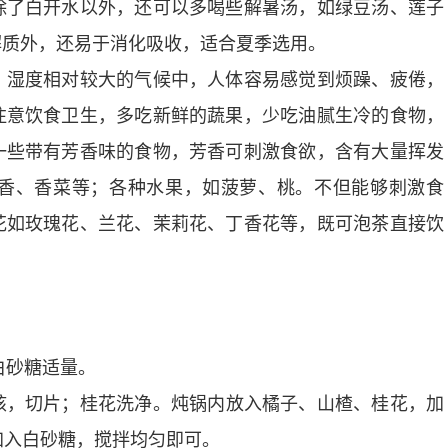
除了白开水以外，还可以多喝些解暑汤，如绿豆汤、莲子
解质外，还易于消化吸收，适合夏季选用。
湿度相对较大的气候中，人体容易感觉到烦躁、疲倦，
注意饮食卫生，多吃新鲜的蔬果，少吃油腻生冷的食物，
一些带有芳香味的食物，芳香可刺激食欲，含有大量挥发
香、香菜等；各种水果，如菠萝、桃。不但能够刺激食
花如玫瑰花、兰花、茉莉花、丁香花等，既可泡茶直接饮
白砂糖适量。
，切片；桂花洗净。炖锅内放入橘子、山楂、桂花，加
加入白砂糖，搅拌均匀即可。