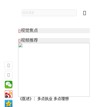

视觉焦点

视频推荐



《医述》：多点执业 多点理想