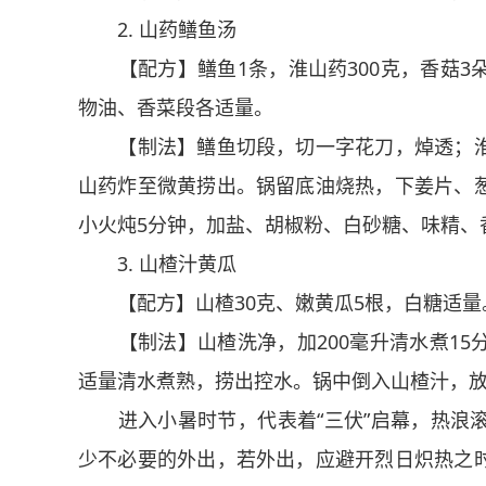
2. 山药鳝鱼汤
【配方】鳝鱼1条，淮山药300克，香菇3
物油、香菜段各适量。
【制法】鳝鱼切段，切一字花刀，焯透；淮
山药炸至微黄捞出。锅留底油烧热，下姜片、
小火炖5分钟，加盐、胡椒粉、白砂糖、味精、
3. 山楂汁黄瓜
【配方】山楂30克、嫩黄瓜5根，白糖适量
【制法】山楂洗净，加200毫升清水煮15
适量清水煮熟，捞出控水。锅中倒入山楂汁，
进入小暑时节，代表着“三伏”启幕，热浪滚
少不必要的外出，若外出，应避开烈日炽热之