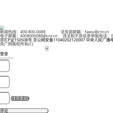
新闻热线：400-800-0088 法务部邮箱：fawu@cnr.
电子邮箱：4008000088@cnr.cn 违法和不良信息举报电话：01
京ICP证150508号
京公网安备11040202120007
中央人民广播
央广网版权所有(C)
×
登录
位初始密码
获取新密码
评论