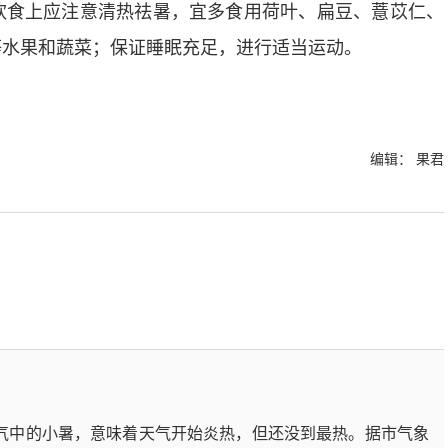
饮食上应注意清热祛暑，宜多食用荷叶、扁豆、薏苡仁、
等水果和蔬菜；保证睡眠充足，进行适当运动。
编辑： 果君
节气中的小暑，意味着天气开始炎热，但还没到最热。据市气象