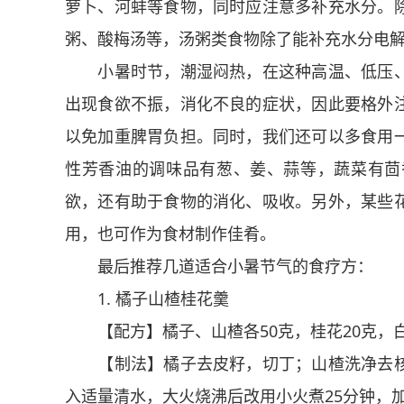
萝卜、河蚌等食物，同时应注意多补充水分。
粥、酸梅汤等，汤粥类食物除了能补充水分电
小暑时节，潮湿闷热，在这种高温、低压、
出现食欲不振，消化不良的症状，因此要格外
以免加重脾胃负担。同时，我们还可以多食用
性芳香油的调味品有葱、姜、蒜等，蔬菜有茴
欲，还有助于食物的消化、吸收。另外，某些
用，也可作为食材制作佳肴。
最后推荐几道适合小暑节气的食疗方：
1. 橘子山楂桂花羹
【配方】橘子、山楂各50克，桂花20克，
【制法】橘子去皮籽，切丁；山楂洗净去核
入适量清水，大火烧沸后改用小火煮25分钟，