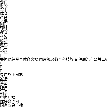
要闻
财经
军事
体育
产经
文娱
图片
视频
教育
科技
旅游
健康
汽车
公益

要闻
财经
军事
体育
文娱
图片
视频
教育
科技
旅游
健康
汽车
公益
三



央广旗下网站
蒙语
藏语
维语
哈语
朝语
中国广播
你好台湾网
国家应急广播