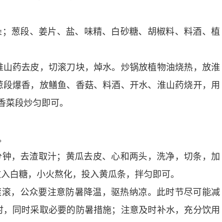
朵；葱段、姜片、盐、味精、白砂糖、胡椒料、料酒、植
山药去皮，切滚刀块，焯水。炒锅放植物油烧热，放淮
葱段爆香，放鳝鱼、香菇、料酒、开水、淮山药烧开，用
香菜段炒匀即可。
。
分钟，去渣取汁；黄瓜去皮、心和两头，洗净，切条，加
放入白糖，小火熬化，投入黄瓜条，拌匀即可。
滚，公众要注意防暑降温，驱热纳凉。此时节尽可能减
时，同时采取必要的防暑措施；注意及时补水，充分饮用