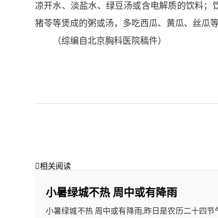
凉开水、淡盐水、绿豆汤或含电解质的饮料；
猪苓等煲成的粥或汤，多吃西瓜、黄瓜、丝瓜
（综编自北京胸科医院稿件）

相关阅读
小暑绿城不热 周中或有降雨
小暑绿城不热 周中或有降雨,昨日是农历二十四