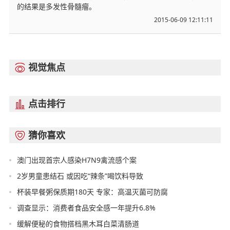
的结果是多发性骨髓瘤。
2015-06-09 12:11:11
视觉焦点

点击排行

猜你喜欢

澳门出现首宗人感染H7N9禽流感个案
2岁男童患结石 或因吃“辣条”喝饮料导致
杯装早餐粥保质期180天 专家：高温灭菌可防腐
调查显示：消费者食品安全感一年提升6.8%
缓解便秘的食物搭档黑木耳白菜清肠道