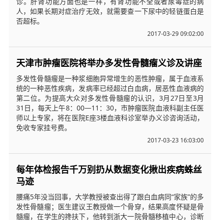
诊。肝肾功能方面也是一样，有肾功能不全或者尿毒症的病
人，如果长期对症治疗无效，就需要查一下尿中的轻链蛋白是
否超标。
2017-03-29 09:02:00
天津市肿瘤医院将举办多发性骨髓瘤义诊及讲座
多发性骨髓瘤是一种浆细胞异常增生的恶性肿瘤，属于血液系
统的一种恶性疾病，发病率已经超过白血病，居恶性血液病的
第二位。为提高大众对多发性骨髓瘤的认识，3月27日至3月
31日，每天上午8：00—11：30，市肿瘤医院血液科副主任医
师以上专家，将在医院E座3楼血液科诊室举办义诊咨询活动，
免收专家挂号费。
2017-03-23 16:03:00
每年体检报告千万别扔从数据变化揪出疾病蛛丝
马迹
腰痛5年没当回事，大学教授被查出得了跟白血病同“家族”的多
发性骨髓瘤；医生建议王教授做一个骨穿，结果高度怀疑是骨
髓瘤，在学生的搀扶下，他转到浙大一院骨髓移植中心，诊断