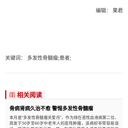
编辑： 果君
关键词： 多发性骨髓瘤;患者;
相关阅读

骨病肾病久治不愈 警惕多发性骨髓瘤
本月是“多发性骨髓瘤关爱月”，作为排在恶性血液病第二位、
高发于50岁至60岁中老年人的恶性肿瘤，该病却非常容易误