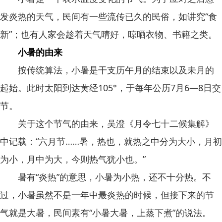
发炎热的天气，民间有一些流传已久的民俗，如讲究“食
新”；也有人家会趁着天气晴好，晾晒衣物、书籍之类。
小暑的由来
按传统算法，小暑是干支历午月的结束以及未月的
起始。此时太阳到达黄经105°，于每年公历7月6—8日交
节。
关于这个节气的由来，吴澄《月令七十二候集解》
中记载：“六月节……暑，热也，就热之中分为大小，月初
为小，月中为大，今则热气犹小也。”
暑有“炎热”的意思，小暑为小热，还不十分热。不
过，小暑虽然不是一年中最炎热的时候，但接下来的节
气就是大暑，民间素有“小暑大暑，上蒸下煮”的说法。