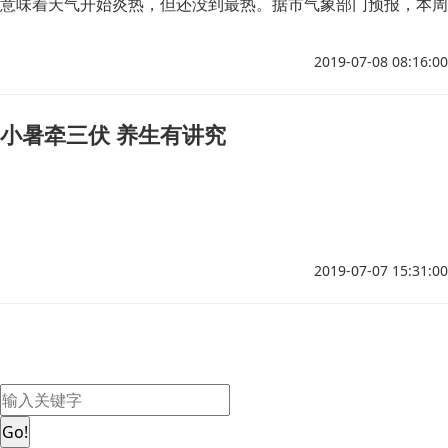
意味着天气开始炎热，但还没到最热。据市气象部门预报，本周
我市以多云天气为主，周三到周四有阵雨、雷阵雨天气；最高气
温33℃~34℃，最低气温22℃~23℃。
2019-07-08 08:16:00
小暑牵三伏 养生有讲究
2019-07-07 15:31:00
Go!