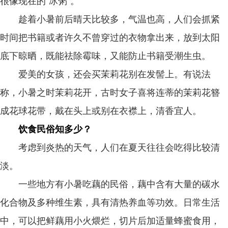
很像现在的“冰粥”。
趁着小暑前后晴天比较多，气温也高，人们会抓紧
时间把书籍或者许久不曾穿过的衣物拿出来，放到太阳
底下晾晒，既能祛除霉味，又能防止书籍受潮生虫。
爱美的女孩，还会买茉莉花别在发髻上。有说法
称，小暑之时茉莉花开，古时女子喜将连蒂的茉莉花簪
成花球花带，戴在头上或别在衣襟上，清香宜人。
饮食民俗知多少？
考虑到炎热的天气，人们在夏天往往会吃得比较清
淡。
一些地方有小暑吃藕的民俗，藕中含有大量的碳水
化合物及多种维生素，具有清热养血等功效。日常生活
中，可以把鲜藕用小火煨烂，切片后加适量蜂蜜食用，