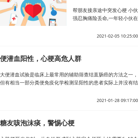
帮朋友接亲途中突发心梗 小伙
强忍胸痛险丢命,一年轻小伙在
帮朋友接亲的途中，突发胸
痛，担心影响朋友婚礼，强忍
2021-02-05 10:25:00
了5个小时才到医院检查，被
诊断为急性心梗，险些丢掉性
便潜血阳性，心梗高危人群
命。
大便潜血试验是临床上最常用的辅助筛查结直肠癌的方法之一，
但有相当一部分粪便免疫化学检测呈阳性的患者实际上并没有结
直肠肿瘤。
2021-01-28 09:17:00
糖友咳泡沫痰，警惕心梗