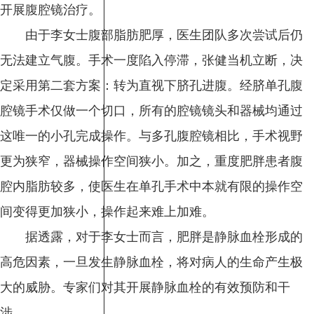
开展腹腔镜治疗。
由于李女士腹部脂肪肥厚，医生团队多次尝试后仍
无法建立气腹。手术一度陷入停滞，张健当机立断，决
定采用第二套方案：转为直视下脐孔进腹。经脐单孔腹
腔镜手术仅做一个切口，所有的腔镜镜头和器械均通过
这唯一的小孔完成操作。与多孔腹腔镜相比，手术视野
更为狭窄，器械操作空间狭小。加之，重度肥胖患者腹
腔内脂肪较多，使医生在单孔手术中本就有限的操作空
间变得更加狭小，操作起来难上加难。
据透露，对于李女士而言，肥胖是静脉血栓形成的
高危因素，一旦发生静脉血栓，将对病人的生命产生极
大的威胁。专家们对其开展静脉血栓的有效预防和干
涉。