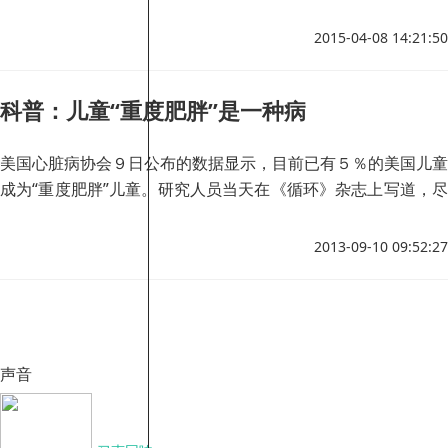
法工作，还获得每年社会补助津贴高达18000英镑(折合人民币
约165616元)，相当于一名护士的起薪。
2015-04-08 14:21:50
科普：儿童“重度肥胖”是一种病
美国心脏病协会９日公布的数据显示，目前已有５％的美国儿童
成为“重度肥胖”儿童。研究人员当天在《循环》杂志上写道，尽
管最新数据表明，美国儿童肥胖率开始趋于稳定，但儿童“重度
肥胖”问题却呈现出令人担忧的趋势。
2013-09-10 09:52:27
声音