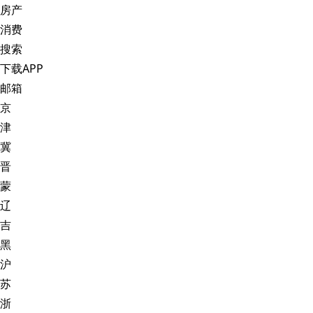
房产
消费
搜索
下载APP
邮箱
京
津
冀
晋
蒙
辽
吉
黑
沪
苏
浙