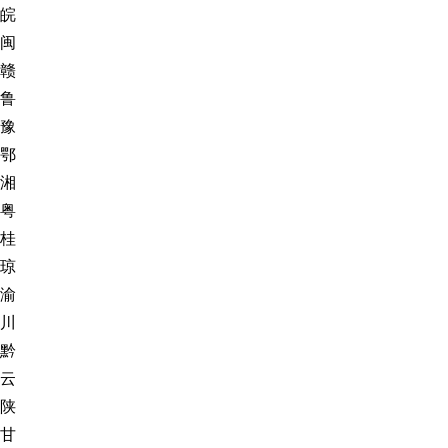
皖
闽
赣
鲁
豫
鄂
湘
粤
桂
琼
渝
川
黔
云
陕
甘