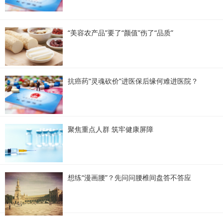
“美容农产品”要了“颜值”伤了“品质”
抗癌药“灵魂砍价”进医保后缘何难进医院？
聚焦重点人群 筑牢健康屏障
想练“漫画腰”？先问问腰椎间盘答不答应