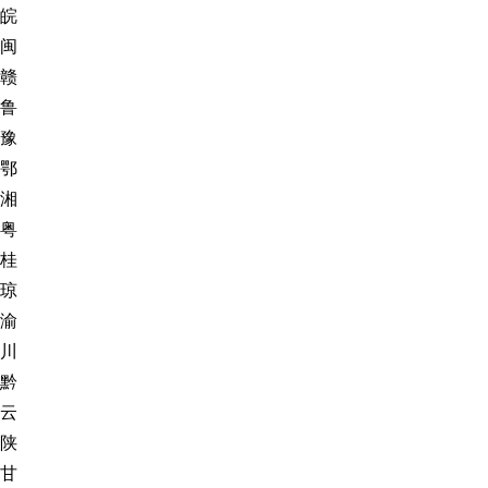
皖
闽
赣
鲁
豫
鄂
湘
粤
桂
琼
渝
川
黔
云
陕
甘