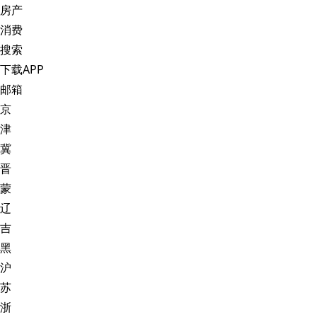
房产
消费
搜索
下载APP
邮箱
京
津
冀
晋
蒙
辽
吉
黑
沪
苏
浙