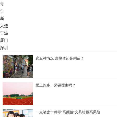
青
宁
新
大连
宁波
厦门
深圳
这五种情况 扁桃体还是别留了
爱上跑步，需要理由吗？
一支笔含十种毒“高颜值”文具暗藏高风险