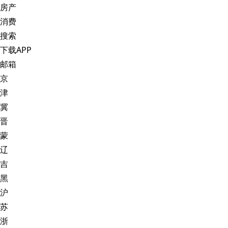
房产
消费
搜索
下载APP
邮箱
京
津
冀
晋
蒙
辽
吉
黑
沪
苏
浙