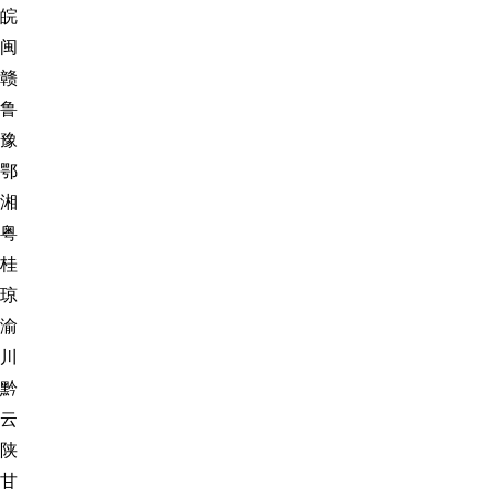
皖
闽
赣
鲁
豫
鄂
湘
粤
桂
琼
渝
川
黔
云
陕
甘