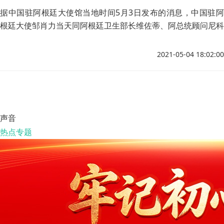
据中国驻阿根廷大使馆当地时间5月3日发布的消息，中国驻阿
根廷大使邹肖力当天同阿根廷卫生部长维佐蒂、阿总统顾问尼科
里妮及阿驻华大使牛望道，与中国国药集团和阿根廷制药企业负
责人举行视频会议，就在新形势下扩大和深化两国抗疫合作进行
2021-05-04 18:02:00
交流。
声音
热点专题