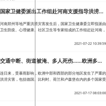
国家卫健委派出工作组赴河南支援指导洪涝灾害卫生应急工作
河南郑州等地严重洪涝灾害发生后，国家卫生健康委立即指派由
卫生防疫、心理健康、社区卫生等专家组成的工作组赶赴河南，
支援指导当地全力开展紧急医学救援，组织开展医疗卫生机构灾
害风险排查，确保正常诊疗秩序，加强心理抚慰和疏导，做好灾
2021-07-22 10:39:59
后卫生防疫，确保“大灾之后无大疫”，保障人民群众生命安全和
身心健康。
交通中断、街道被淹、多人死伤……欧洲多国遭遇严重洪涝灾害
连日来，受暴雨影响，欧洲中部和西部的部分地区发生了严重的
洪涝灾害，包括德国、比利时、荷兰和卢森堡在内的多个国家受
灾。据了解，重灾区主要位于德国西南部莱茵河支流的中上游，
由于与外部交通大面积中断，救援进展缓慢，很多村庄成为孤
2021-07-17 08:03:00
岛，亟待救援。