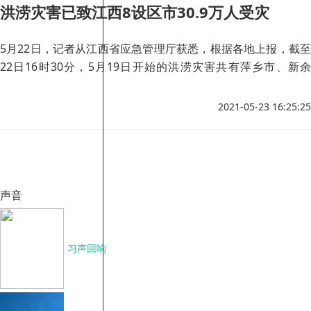
洪涝灾害已致江西8设区市30.9万人受灾
5月22日，记者从江西省应急管理厅获悉，根据各地上报，截至
22日16时30分，5月19日开始的洪涝灾害共有萍乡市、新余
市、鹰潭市、宜春市、上饶市、吉安市、抚州市、赣州市8个设
区市52个县（市、区）30.9万人受灾，紧急避险转移和紧急转
2021-05-23 16:25:25
移安置7509人 （其中紧急避险转移4964人，紧急转移安置2545
人），需紧急生活救助580人，农作物受灾面积23.2千公顷，农
作物绝收面积903公顷，倒塌房屋6户13间，严重损坏房屋44户
84间，一般损坏房屋341户588间，直接经济损失2.7亿元，灾情
还在进一步统计核查中。
声音
习声回响