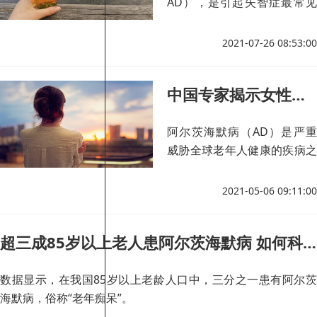
AD），是引起失智症最常见
的疾病，它严重危害人民健康
2021-07-26 08:53:00
中国专家揭示女性更易患阿尔茨海默病的秘密
阿尔茨海默病（AD）是严重
威胁全球老年人健康的疾病之
一。该项研究正是探索携带不
同数量的特定等位基因对阿尔
2021-05-06 09:11:00
茨海默病患者脑内特定蛋白聚
集是否存在性别差异，进而揭
超三成85岁以上老人患阿尔茨海默病 如何科学应对？
示患病的性别差异原因。
数据显示，在我国85岁以上老龄人口中，三分之一患有阿尔茨
海默病，俗称“老年痴呆”。