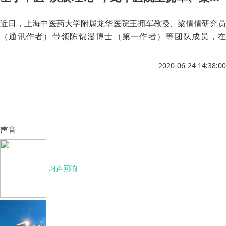
近日，上海中医药大学附属龙华医院王拥军教授、梁倩倩研究员
（通讯作者）带领陈锦漫博士（第一作者）等团队成员，在
《Nature Communications》（IF：11.878）杂志发表了题
为“Meningeal lymphatics clear erythrocytes that arise from
2020-06-24 14:38:00
subarachnoid hemorrhage”的研究文章，首先提出淋巴系统
是治疗出血性疾病的潜在靶点，揭示硬脑膜淋巴系统在清除蛛网
膜下腔出血的红细胞过程发挥重要作用。
声音
习声回响