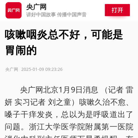
央广网
讲好中国故事 传播中国声音
咳嗽咽炎总不好，可能是
胃闹的
源：央广网
2025-01-09 09:23:26
央广网北京1月9日消息 （记者 雷
妍 实习记者 刘之童）咳嗽久治不愈、
嗓子干痒发炎，总以为是呼吸道出了
问题。浙江大学医学院附属第一医院