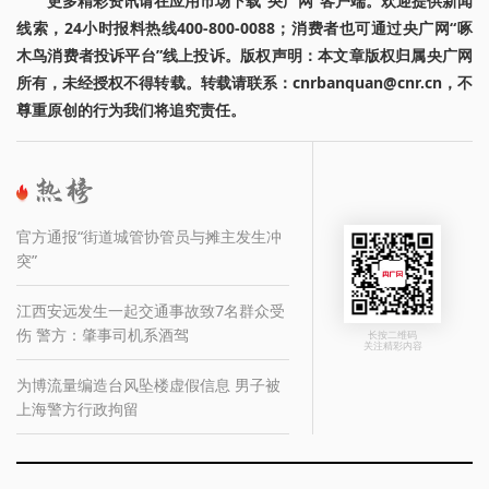
更多精彩资讯请在应用市场下载“央广网”客户端。欢迎提供新闻
线索，24小时报料热线400-800-0088；消费者也可通过央广网“啄
木鸟消费者投诉平台”线上投诉。版权声明：本文章版权归属央广网
所有，未经授权不得转载。转载请联系：cnrbanquan@cnr.cn，不
尊重原创的行为我们将追究责任。
官方通报“街道城管协管员与摊主发生冲
突”
江西安远发生一起交通事故致7名群众受
伤 警方：肇事司机系酒驾
长按二维码
关注精彩内容
为博流量编造台风坠楼虚假信息 男子被
上海警方行政拘留