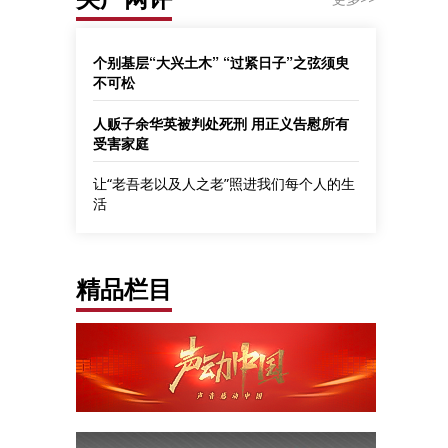
个别基层“大兴土木” “过紧日子”之弦须臾
不可松
人贩子余华英被判处死刑 用正义告慰所有
受害家庭
让“老吾老以及人之老”照进我们每个人的生
活
精品栏目