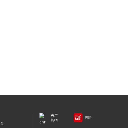
央广
云听
购物
平台