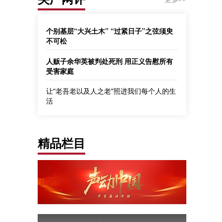
个别基层“大兴土木” “过紧日子”之弦须臾
不可松
人贩子余华英被判处死刑 用正义告慰所有
受害家庭
让“老吾老以及人之老”照进我们每个人的生
活
精品栏目