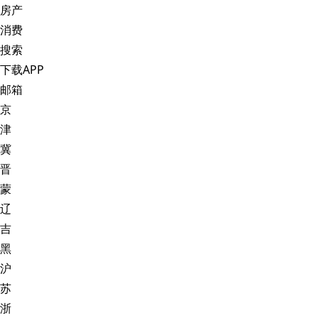
房产
消费
搜索
下载APP
邮箱
京
津
冀
晋
蒙
辽
吉
黑
沪
苏
浙