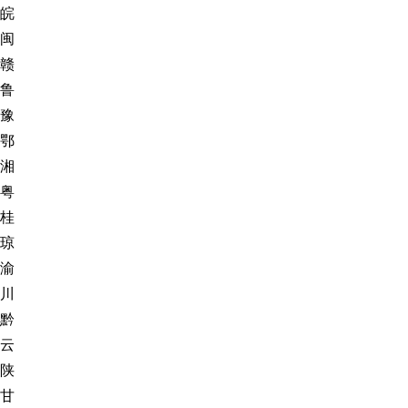
皖
闽
赣
鲁
豫
鄂
湘
粤
桂
琼
渝
川
黔
云
陕
甘