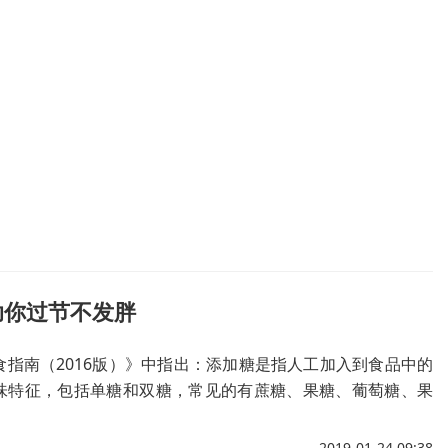
助你过节不发胖
食指南（2016版）》中指出：添加糖是指人工加入到食品中的
味特征，包括单糖和双糖，常见的有蔗糖、果糖、葡萄糖、果
摄入应不超过50克，最好控制在25克以下。
2019-01-24 09:38