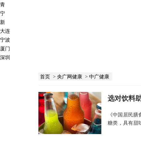
青
宁
新
大连
宁波
厦门
深圳
首页
>
央广网健康
>
中广健康
选对饮料
《中国居民膳
糖类，具有甜
葡糖浆等，每天