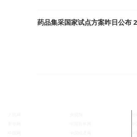
药品集采国家试点方案昨日公布 
人民网
央视网
光
新华网
中国青年网
中
中国网
中国经济网
中