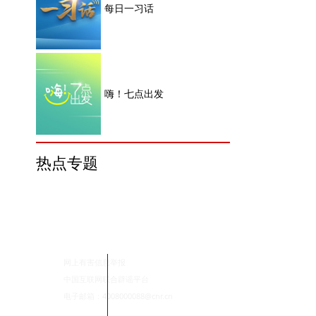
每日一习话
嗨！七点出发
热点专题
网上有害信息举报
中国互联网联合辟谣平台
电子邮箱：4008000088@cnr.cn