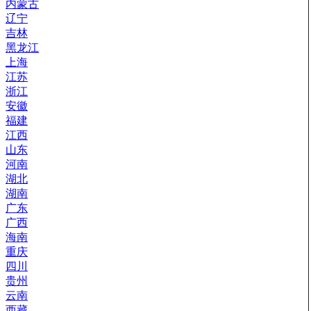
内蒙古
辽宁
吉林
黑龙江
上海
江苏
浙江
安徽
福建
江西
山东
河南
湖北
湖南
广东
广西
海南
重庆
四川
贵州
云南
西藏