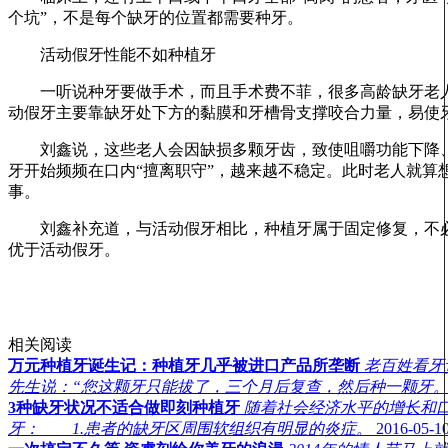
个坑”，不是每个缺牙的位置都需要种牙。
活动假牙性能不如种植牙
一听说种牙要做手术，而且手术费不菲，很多高龄缺牙老人
动假牙主要靠缺牙处下方的黏膜和牙槽骨支撑咬合力量，易使
刘鑫说，这些老人会因缺损多颗牙齿，致使咀嚼功能下降、肠
牙开始频频在口内“擅离职守”，越来越不稳定。此时老人就
事。
刘鑫补充道，与活动假牙相比，种植牙属于固定修复，不必
优于活动假牙。
相关阅读
万元种植牙诞生记：种植牙几乎被进口产品所垄断
老百姓看牙
先生说：“您这颗牙只能拔了，三个月后复查，然后种一颗牙
3种缺牙状况不适合做即刻种植牙
随着社会经济水平的增长和
牙： 1.患者的缺牙区周围软组织有明显的炎症。
2016-05-10