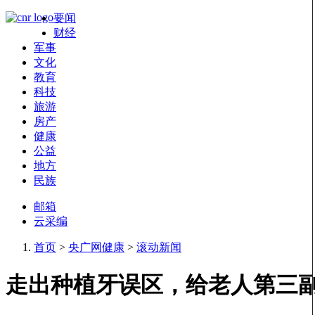
要闻
财经
军事
文化
教育
科技
旅游
房产
健康
公益
地方
民族
邮箱
云采编
首页
>
央广网健康
>
滚动新闻
走出种植牙误区，给老人第三