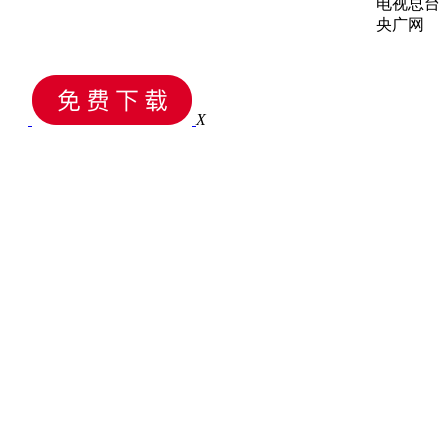
电视总台
央广网
X