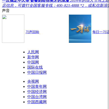
一次搞定不久等 瓷睿刻给你美牙的浪漫
2014年的情人节马
店信息，可拨打全国客服专线：400–821-4888 *2，或
声音
习声回响
每日一习
人民网
新华网
中国网
国际在线
中国日报网
央视网
中国青年网
中国经济网
中国台湾网
中国西藏网