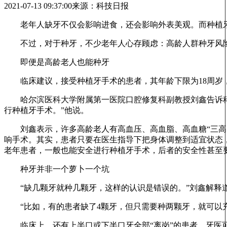
2021-07-13 09:37:00
来源：科技日报
老年人缺牙不仅会影响进食，还会影响外表美观。而种植牙是
不过，对于种牙，不少老年人心存顾虑：高龄人群种牙风险
即便是高龄老人也能种牙
临床建议，接受种植牙手术的患者，其年龄下限为18周岁
哈尔滨医科大学附属第一医院口腔修复科副教授刘鑫告诉科技
行种植牙手术。”他说。
刘鑫表示，许多高龄老人有高血压、高血脂、高血糖“三高”
响手术。其实，患者只要在医生指导下把身体调整到适宜状态
老年患者，一般也能安全进行种植牙手术，后者的安全性甚至
种牙并非一个萝卜一个坑
“缺几颗牙就种几颗牙，这样的认识是错误的。”刘鑫解释道
“比如，有的患者缺了4颗牙，但只需要种两颗牙，就可以充
临床上，还有上半口或下半口牙全部“离岗”的患者，牙医可以