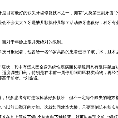
目前最好的缺失牙齿修复技术之一，拥有“人类第三副牙齿”
会不会太大？牙是缺几颗就种几颗？活动假牙也很好，种牙有必
，而对于年龄上限并无绝对的限制。
日报记者，他曾给一名93岁高龄的患者进行了该手术，且术后
症状，其中有些人因全身系统性疾病而长期服用具有阻碍凝血
，适度调整用药，特别是在术前一周停用阿司匹林类药物，再经
要高于前者。”刘鑫说。
，很多患者有时连续掉落好多颗牙，但不一定每个缺失的地方
当以前四颗牙的功能。这就如同建造大桥，只要两侧筑有坚实的
在其上颌或下颌6个位点种下种植牙，就可以实现之前上颌或下