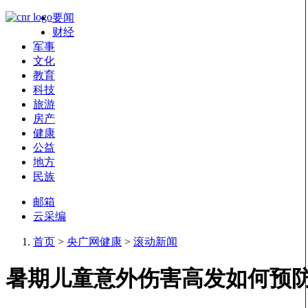
要闻
财经
军事
文化
教育
科技
旅游
房产
健康
公益
地方
民族
邮箱
云采编
首页
>
央广网健康
>
滚动新闻
暑期儿童意外伤害高发如何预