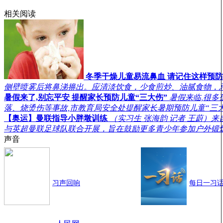
相关阅读
冬季干燥儿童易流鼻血 请记住这样预
侧壁喷雾后将鼻涕擤出。应清淡饮食，少食煎炒、油腻食物，
暑假来了,别忘平安 提醒家长预防儿童“三大伤”
暑假来临,很多
落、烧烫伤等事故,市教育局安全处提醒家长暑期预防儿童“三
【奥运】曼联指导小胖墩训练
（实习生 张海韵 记者 王蔚
与英超曼联足球队联合开展，旨在鼓励更多青少年参加户外锻
声音
习声回响
每日一习