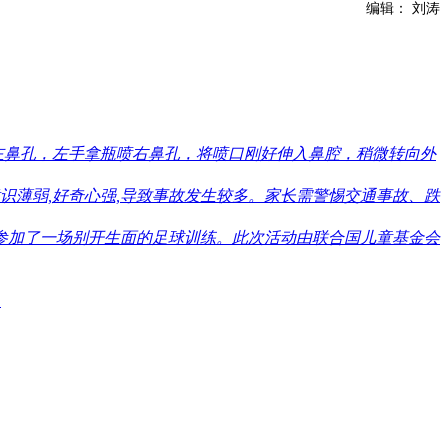
编辑： 刘涛
左鼻孔，左手拿瓶喷右鼻孔，将喷口刚好伸入鼻腔，稍微转向外
意识薄弱,好奇心强,导致事故发生较多。家长需警惕交通事故、跌
场参加了一场别开生面的足球训练。此次活动由联合国儿童基金会
题