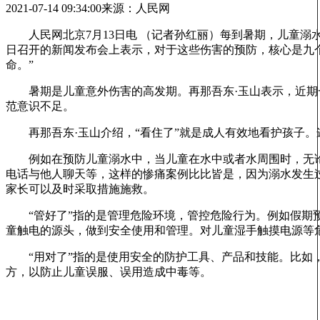
2021-07-14 09:34:00
来源：人民网
人民网北京7月13日电 （记者孙红丽）每到暑期，儿童溺
日召开的新闻发布会上表示，对于这些伤害的预防，核心是九个
命。”
暑期是儿童意外伤害的高发期。再那吾东·玉山表示，近期一
范意识不足。
再那吾东·玉山介绍，“看住了”就是成人有效地看护孩子。
例如在预防儿童溺水中，当儿童在水中或者水周围时，无论
电话与他人聊天等，这样的惨痛案例比比皆是，因为溺水发生过
家长可以及时采取措施施救。
“管好了”指的是管理危险环境，管控危险行为。例如假期预
童触电的源头，做到安全使用和管理。对儿童湿手触摸电源等
“用对了”指的是使用安全的防护工具、产品和技能。比如，
方，以防止儿童误服、误用造成中毒等。