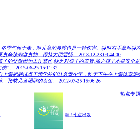
防
冬季气候干燥，对儿童的鼻腔也是一种伤害。喷时右手拿瓶喷
忌食辛辣刺激食物，保持大便通畅。
2018-12-23 09:44:00
孩子的父母因为工作繁忙,缺乏对孩子的监管,加之孩子本身安全
大伤”。
2015-06-25 15:11:32
）来自上海肥胖试点干预学校的21名青少年，昨天下午在上海体育
炼，预防儿童肥胖的发生。
2012-07-25 15:06:26
热点专
话
嗨！七点出发