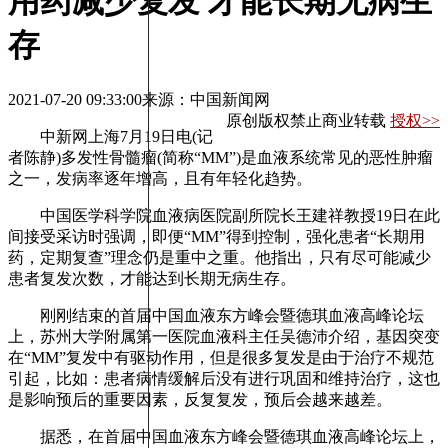
用药减少复发 才能长期无病生
存
2021-07-20 09:33:00
来源：中国新闻网
原创版权禁止商业转载
授权>>
中新网上海7月19日电(记
者陈静)多发性骨髓瘤(简称“MM”)是血液系统常见的恶性肿瘤
之一，发病率逐年增高，且有年轻化趋势。
中国医学科学院血液病医院副所院长王建祥教授19日在此
间接受采访时强调，即便“MM”得到控制，强化患者“长期用
药，定期复查”理念仍是重中之重。他指出，只有尽可能减少
患者复发次数，才能达到长期无病生存。
刚刚结束的首届中国血液东方峰会暨德琪血液高峰论坛
上，苏州大学附属第一医院血液科主任吴德沛介绍，基因突变
在“MM”复发中有驱动作用，但是很多复发是由于治疗不规范
引起，比如：患者病情缓解后没有进行巩固和维持治疗，这也
是影响预后的重要因素，反复复发，预后会越来越差。
据悉，在首届中国血液东方峰会暨德琪血液高峰论坛上，