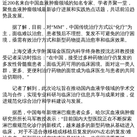
近200名来自中国血液肿瘤领域的知名专家、学者齐聚一堂，
聚焦血液肿瘤领域最新诊疗进展和实践热点话题，共话前沿趋
势及发展。
据了解，目前，对“MM”，中国传统治疗方式以“化疗”为
主，面临难以治愈、患者预后不理想、复发不可避免的治疗困
境，亟需有效治疗方式和新型药物提高治愈率和临床效果。
上海交通大学附属瑞金医院内科学终身教授沈志祥教授接
受记者采访时指出：“在中国，接受过多种药物治疗仍复发的
多发性骨髓瘤患者，面临无药可用的临床困境。面对这一类人
群，更多、更便利治疗药物的面世成为临床医生与患者的共同
迫切期待。”
记者了解到，此次论坛旨在推动国内血液学领域的学术交
流与合作，实现专业科研与临床治疗信息共享与成果对接，促
进规范化综合治疗和学科建设与发展。
据悉，中国每年新增淋巴瘤患者众多。哈尔滨血液病肿瘤
研究所所长马军教授表示：“目前国内大型医院正在不断探索
淋巴瘤规范化诊疗的新模式，越来越多的新型药物从基础进入
临床 。对于不适合做移植或移植后复发的60%左右的复发/难