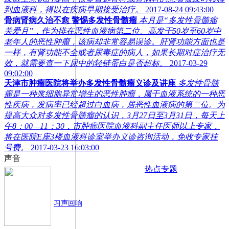
到血液科，得以在疾病早期接受治疗。
2017-08-24 09:43:00
骨病肾病久治不愈 警惕多发性骨髓瘤
本月是“多发性骨髓瘤
关爱月”，作为排在恶性血液病第二位、高发于50岁至60岁中
老年人的恶性肿瘤，该病却非常容易误诊。肝肾功能方面也是
一样，有肾功能不全或者尿毒症的病人，如果长期对症治疗无
效，就需要查一下尿中的轻链蛋白是否超标。
2017-03-29
09:02:00
天津市肿瘤医院将举办多发性骨髓瘤义诊及讲座
多发性骨髓
瘤是一种浆细胞异常增生的恶性肿瘤，属于血液系统的一种恶
性疾病，发病率已经超过白血病，居恶性血液病的第二位。为
提高大众对多发性骨髓瘤的认识，3月27日至3月31日，每天上
午8：00—11：30，市肿瘤医院血液科副主任医师以上专家，
将在医院E座3楼血液科诊室举办义诊咨询活动，免收专家挂
号费。
2017-03-23 16:03:00
声音
热点专题
习声回响