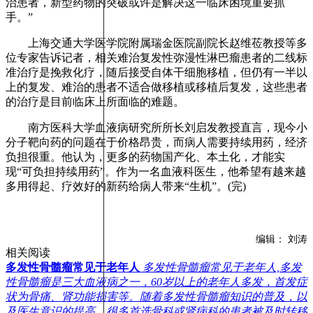
治患者，新型药物的突破或许是解决这一临床困境重要抓
手。”
上海交通大学医学院附属瑞金医院副院长赵维莅教授等多
位专家告诉记者，相关难治复发性弥漫性淋巴瘤患者的二线标
准治疗是挽救化疗，随后接受自体干细胞移植，但仍有一半以
上的复发、难治的患者不适合做移植或移植后复发，这些患者
的治疗是目前临床上所面临的难题。
南方医科大学血液病研究所所长刘启发教授直言，现今小
分子靶向药的问题在于价格昂贵，而病人需要持续用药，经济
负担很重。他认为，更多的药物国产化、本土化，才能实
现“可负担持续用药”。作为一名血液科医生，他希望有越来越
多用得起、疗效好的新药给病人带来“生机”。(完)
编辑： 刘涛
相关阅读
多发性骨髓瘤常见于老年人
多发性骨髓瘤常见于老年人,多发
性骨髓瘤是三大血液病之一，60岁以上的老年人多发，首发症
状为骨痛、肾功能损害等。随着多发性骨髓瘤知识的普及，以
及医生意识的提高，很多首选骨科或肾病科的患者被及时转移