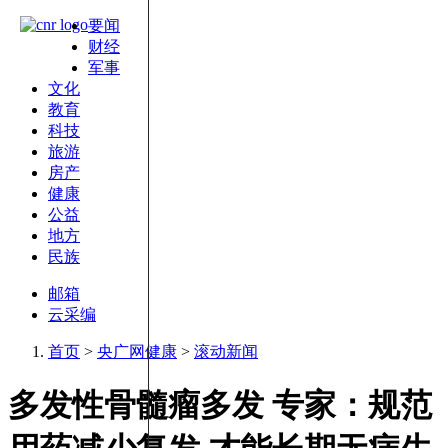
要闻
财经
军事
文化
教育
科技
旅游
房产
健康
公益
地方
民族
邮箱
云采编
首页
>
央广网健康
>
滚动新闻
多发性骨髓瘤多发 专家：规范