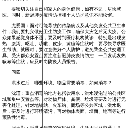
要密切关注自己和家人的身体健康，如有不适，尽快就
医。同时，新冠肺炎疫情防控和个人防护意识不能松懈。
尤爱国：面对可能导致的传染病以及其他突发公共卫生事
件，我们要扎实做好卫生防疫工作，确保大灾之后无大疫。公
众如果感觉身体不适，要及时到医疗机构就诊，特别是出现发
热、腹泻、呕吐、咳嗽、皮疹、黄疸等症状时，要尽快寻求医
生帮助。就医时，要注意做好个人防护，避免乘坐公共交通工
具。受灾群众安置点要注意新冠肺炎疫情防控，一旦发现发热
咳嗽等症状，应及时向防疫人员报告。
问四
洪水过后，哪些环境、物品需要消毒，如何消毒？
沈瑾：重点消毒的地方包括饮用水，洪水浸泡过的公共区
域和集中安置点等。对动物尸体、粪便、垃圾等要及时进行无
害化处理。针对地铁站、火车站、商场等公共区域，洪水退
后，要及时进行环境清污，再对物体表面、墙面、地面等进行
预防性消毒。
张玉勤：受洪水侵袭的家庭环境、生活用品及交通工具，