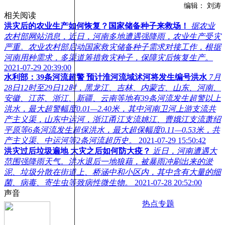
编辑： 刘涛
相关阅读
洪灾后的农业生产如何恢复？国家储备种子来救场！
据农业
农村部网站消息，近日，河南多地遭遇强降雨，农业生产受灾
严重。农业农村部启动国家救灾储备种子需求对接工作，根据
河南用种需求，多渠道筹措救灾种子，保障灾后恢复生产。
2021-07-29 20:39:00
水利部：39条河流超警 预计淮河流域沭河将发生编号洪水
7月
28日12时至29日12时，黑龙江、吉林、内蒙古、山东、河南、
安徽、江苏、浙江、新疆、云南等地有39条河流发生超警以上
洪水，最大超警幅度0.01—2.40米，其中河南卫河上游支流共
产主义渠，山东中运河，浙江甬江支流姚江、曹娥江支流萧绍
平原等6条河流发生超保洪水，最大超保幅度0.11—0.53米，共
产主义渠、中运河等2条河流超历史。
2021-07-29 15:50:42
洪灾过后垃圾遍地 大灾之后如何防大疫？
近日，河南遭遇大
范围强降雨天气。洪水退后一地狼藉，被暴雨冲刷出来的淤
泥、垃圾分散在街道上、桥涵中和小区内，其中含有大量的细
菌、病毒、寄生虫等致病性微生物。
2021-07-28 20:52:00
声音
热点专题