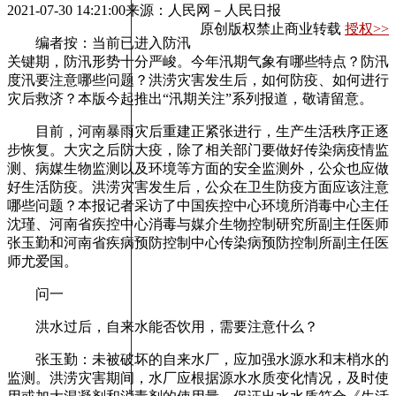
2021-07-30 14:21:00
来源：人民网－人民日报
原创版权禁止商业转载
授权>>
编者按：当前已进入防汛
关键期，防汛形势十分严峻。今年汛期气象有哪些特点？防汛
度汛要注意哪些问题？洪涝灾害发生后，如何防疫、如何进行
灾后救济？本版今起推出“汛期关注”系列报道，敬请留意。
目前，河南暴雨灾后重建正紧张进行，生产生活秩序正逐
步恢复。大灾之后防大疫，除了相关部门要做好传染病疫情监
测、病媒生物监测以及环境等方面的安全监测外，公众也应做
好生活防疫。洪涝灾害发生后，公众在卫生防疫方面应该注意
哪些问题？本报记者采访了中国疾控中心环境所消毒中心主任
沈瑾、河南省疾控中心消毒与媒介生物控制研究所副主任医师
张玉勤和河南省疾病预防控制中心传染病预防控制所副主任医
师尤爱国。
问一
洪水过后，自来水能否饮用，需要注意什么？
张玉勤：未被破坏的自来水厂，应加强水源水和末梢水的
监测。洪涝灾害期间，水厂应根据源水水质变化情况，及时使