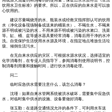
用或加大混凝剂和消毒剂的使用量，保证出水水质符合《生活
饮用水卫生标准》的要求。所以，正在供应的自来水是可以放
心饮用的。
建议尽量喝烧开的水、瓶装水或经救灾指挥部认可的饮用
水（净化设备现场制备或送来的桶装水）。不喝生水，不喝来
源不明或被污染的水，不用来源不明或被污染的水漱口、洗菜
等。缸、桶、盆等盛水器具要经常消毒，消毒后用干净的水冲
洗。自觉保护生活饮用水水源及环境，在指定地点堆放生活垃
圾、倾倒生活污水。
在无自来水供应的灾区，可根据水源水状况，选择适宜的
化学消毒剂，在专业人员指导下，参阅消毒剂使用说明书，控
制消毒剂用量和接触时间，进行饮水消毒处理。
问二
临时应急供水需要注意什么，该怎么消毒？
沈瑾：如果自来水管网系统被洪水破坏，需要集中应急供
水，对临时集中供水的设施、设备要做好消毒。
张玉勤：在道路交通情况允许的条件下，可利用水车送