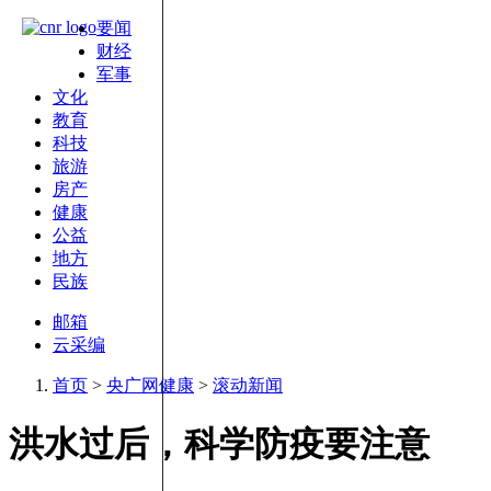
要闻
财经
军事
文化
教育
科技
旅游
房产
健康
公益
地方
民族
邮箱
云采编
首页
>
央广网健康
>
滚动新闻
洪水过后，科学防疫要注意