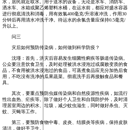
水，居民就近取水。用于送水的设备，无论是水车、消防车、
洒水车、水箱或聚乙烯塑料水桶，在运水前，都应对盛水容器
进行彻底清洗和消毒，用有效氯400毫克/升溶液冲洗，作用30
分钟后再用清水冲洗干净。待运水的余氯含量应保持0.5毫克/
升以上。
问三
灾后如何预防传染病，如何做到科学防疫？
沈瑾：首先，洪灾后容易发生细菌性痢疾等肠道传染病。
公众要注意饮食卫生，及时处理被洪水浸泡过或腐败变质的食
品，不食用被洪水浸泡过的食品，可蒸煮食品应充分加热后食
用，不吃没有洗净的瓜果蔬菜。彻底洗手后再接触食品和餐
具。
其次，要重点预防虫媒传染病和自然疫源性疾病，如流行
性出血热、疟疾等。除了做好个人卫生和自我防护外，及时清
理居室周边的积水、垃圾，减少蚊虫滋生，同时做好杀虫、灭
蚊、灭蝇等工作。
第三，要预防食物中毒、皮炎、结膜炎等疾病，保持皮肤
清洁，做好手卫生。