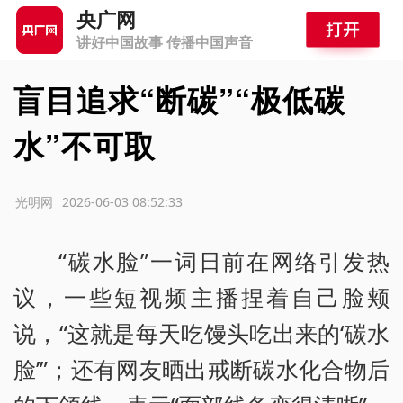
央广网
讲好中国故事 传播中国声音
盲目追求“断碳”“极低碳
水”不可取
源：光明网
2026-06-03 08:52:33
“碳水脸”一词日前在网络引发热
议，一些短视频主播捏着自己脸颊
说，“这就是每天吃馒头吃出来的‘碳水
脸’”；还有网友晒出戒断碳水化合物后