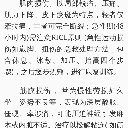
肌肉损伤。以局部锐痛、压痛、
肌力下降、皮下瘀斑为特点，轻者仅
牵拉痛，重者可完全断裂；急性期(48
小时内)需注意RICE原则 (急性运动损
伤如崴脚、扭伤的急救处理方法，包
含休息、冰敷、加压、抬高四个步
骤)，之后逐步热敷，进行康复训练。
筋膜损伤 。常为慢性劳损如久
坐、姿势不良等，表现为深层酸胀、
僵硬、牵涉痛，可能压迫神经引发麻
木或内脏不适。治疗以松解粘连( 如筋