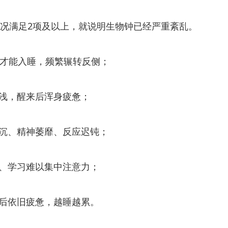
况满足2项及以上，就说明生物钟已经严重紊乱。
以上才能入睡，频繁辗转反侧；
眠浅，醒来后浑身疲惫；
昏沉、精神萎靡、反应迟钝；
作、学习难以集中注意力；
醒后依旧疲惫，越睡越累。