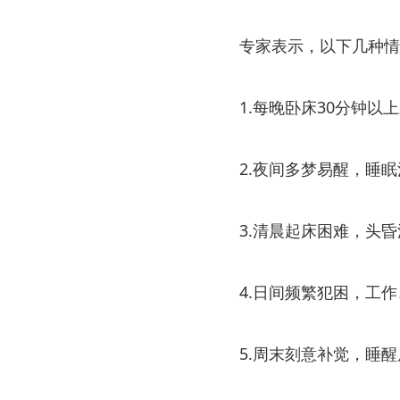
专家表示，以下几种情
1.每晚卧床30分钟
2.夜间多梦易醒，睡
3.清晨起床困难，头
4.日间频繁犯困，工
5.周末刻意补觉，睡