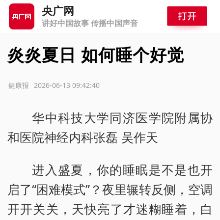
央广网
讲好中国故事 传播中国声音
炎炎夏日 如何睡个好觉
源：健康报
2026-06-13 09:42:40
华中科技大学同济医学院附属协
和医院神经内科张磊 吴作天
进入盛夏，你的睡眠是不是也开
启了“困难模式”？夜里辗转反侧，空调
开开关关，天快亮了才迷糊睡着，白