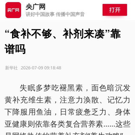
央广网
讲好中国故事 传播中国声音
“食补不够、补剂来凑”靠
谱吗
源：新华社
2026-07-09 09:18:48
失眠多梦吃褪黑素，面色暗沉发
黄补充维生素，注意力涣散、记忆力
下降服用鱼油，日常疲惫乏力、身体
亚健康则依靠各类复合营养素……这些