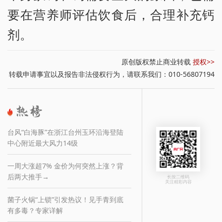
要在营养师评估饮食后，合理补充钙
剂。
原创版权禁止商业转载
授权>>
转载申请事宜以及报告非法侵权行为，请联系我们：010-56807194
台风“白海豚”在浙江台州玉环沿海登陆
中心附近最大风力14级
一周大涨超7% 金价为何突然上涨？背
后两大推手→
长按二维码
关注精彩内容
菌子火锅“上锁”引发热议！见手青到底
有多毒？专家详解