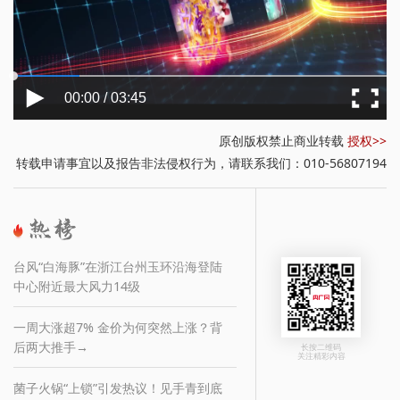
00:00 / 03:45
原创版权禁止商业转载
授权>>
转载申请事宜以及报告非法侵权行为，请联系我们：010-56807194
台风“白海豚”在浙江台州玉环沿海登陆
中心附近最大风力14级
一周大涨超7% 金价为何突然上涨？背
后两大推手→
长按二维码
关注精彩内容
菌子火锅“上锁”引发热议！见手青到底