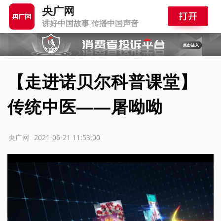
央广网
讲好中国故事 传播中国声音
【走进诺贝尔科普课堂】
传统中医——屠呦呦
源：央广网
2021-06-21 11:53:00