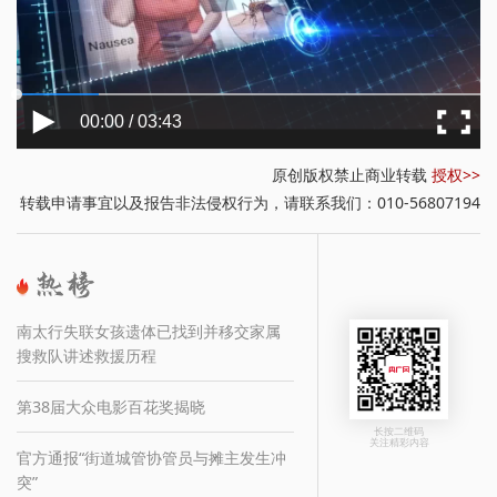
00:00 / 03:43
原创版权禁止商业转载
授权>>
转载申请事宜以及报告非法侵权行为，请联系我们：010-56807194
南太行失联女孩遗体已找到并移交家属
搜救队讲述救援历程
第38届大众电影百花奖揭晓
长按二维码
关注精彩内容
官方通报“街道城管协管员与摊主发生冲
突”