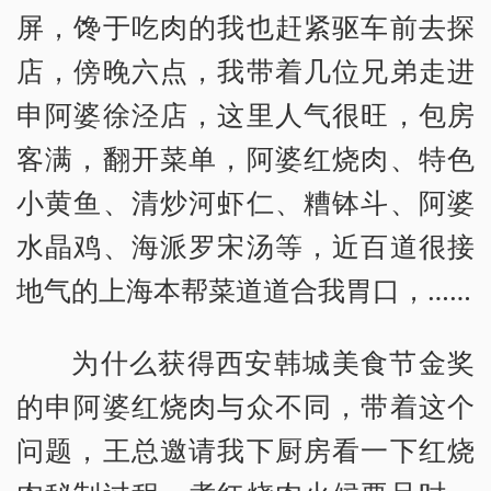
屏，馋于吃肉的我也赶紧驱车前去探
店，傍晚六点，我带着几位兄弟走进
申阿婆徐泾店，这里人气很旺，包房
客满，翻开菜单，阿婆红烧肉、特色
小黄鱼、清炒河虾仁、糟钵斗、阿婆
水晶鸡、海派罗宋汤等，近百道很接
地气的上海本帮菜道道合我胃口，……
为什么获得西安韩城美食节金奖
的申阿婆红烧肉与众不同，带着这个
问题，王总邀请我下厨房看一下红烧