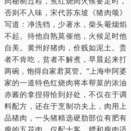
肉秘制过程，煮红烧肉火候要足时，
否则不入味，宋代苏东坡《猪肉颂》
写道：净洗铛，少著水，柴头罨烟焰
不起。待他自熟莫催他，火候足时他
自美。黄州好猪肉，价贱如泥土。贵
者不肯吃，贫者不解煮，早晨起来打
两碗，饱得自家君莫管。”上海申阿婆
家的一道特色红烧肉将本帮菜的浓油
赤酱的拿捏得恰到好处，不仅在于调
料配方，还在于烹制功夫上，肉用上
品猪肉，一头猪精选硬肋部位有肥有
瘦的五花肉，仅配十客，膘和瘦肉适