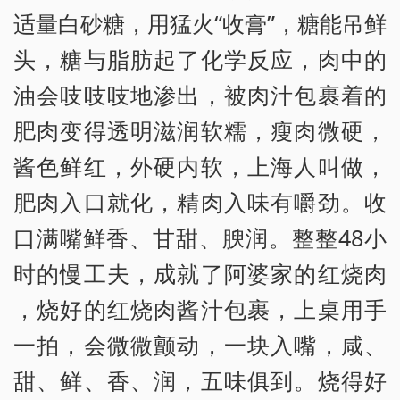
适量白砂糖，用猛火“收膏”，糖能吊鲜
头，糖与脂肪起了化学反应，肉中的
油会吱吱吱地渗出，被肉汁包裹着的
肥肉变得透明滋润软糯，瘦肉微硬，
酱色鲜红，外硬内软，上海人叫做，
肥肉入口就化，精肉入味有嚼劲。收
口满嘴鲜香、甘甜、腴润。整整48小
时的慢工夫，成就了阿婆家的红烧肉
，烧好的红烧肉酱汁包裹，上桌用手
一拍，会微微颤动，一块入嘴，咸、
甜、鲜、香、润，五味俱到。烧得好