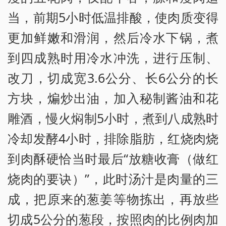
当，前期5小时低温排酸，使肉质变得
更加鲜嫩和滑润，然后冷水下锅，煮
到四成熟时用冷水冲洗，进行压制、
改刀，切成宽3.6公分、长6公分的长
方块，煸炒出油，加入秘制酱油和花
雕酒，慢火焖制5小时，煮到八成熟时
冷却发酵4小时，排除脂肪，红烧肉烧
到肉酥硬恰当时最后“放糖收膏（做红
烧肉的要诀）”，此时汤汁是肉量的三
成，把原来的葱姜等物拣出，再放些
切成5公分的葱段，按照肉的比例肉加