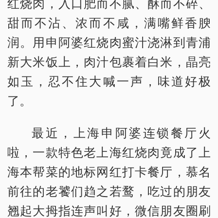
红烧肉，入口肥而不腻、酥而不碎、
甜而不沾、浓而不咸，满嘴鲜香腴
润。用申阿婆红烧肉蜜汁浇淋到青浦
新大米饭上，肉汁包裹着白米，晶亮
如玉，忍不住大喊一声，味道好极
了。
最近，上海申阿婆连锁餐厅火
啦，一款特色老上海红烧肉竟成了上
海本帮菜的地标网红打卡餐厅，慕名
前往的老饕们趋之若鹜，吃过的朋友
翘起大拇指连声叫好，微信朋友圈刷