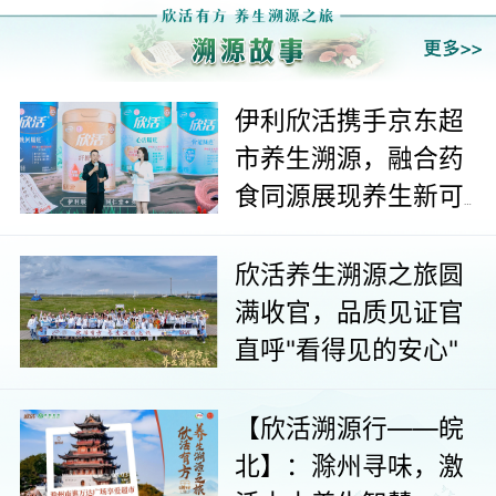
伊利欣活携手京东超
市养生溯源，融合药
食同源展现养生新可
能
欣活养生溯源之旅圆
满收官，品质见证官
直呼"看得见的安心"
【欣活溯源行——皖
北】：滁州寻味，激