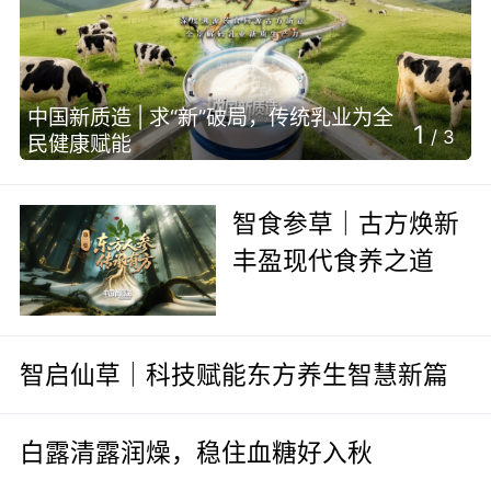
中国新质造 | 求“新”破局，传统乳业为全
1
/
3
民健康赋能
智食参草｜古方焕新
丰盈现代食养之道
智启仙草｜科技赋能东方养生智慧新篇
白露清露润燥，稳住血糖好入秋