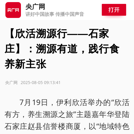
央广网
讲好中国故事 传播中国声音
【欣活溯源行——石家
庄】：溯源有道，践行食
养新主张
源：央广网
2025-08-05 09:13:41
7月19日，伊利欣活举办的“欣活
有方，养生溯源之旅”主题嘉年华登陆
石家庄赵县信誉楼商厦，以“地域特色