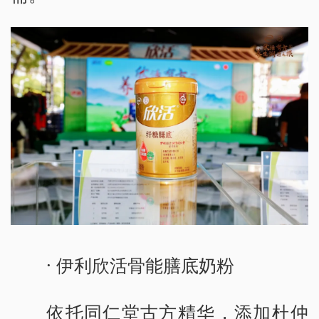
· 伊利欣活骨能膳底奶粉
依托同仁堂古方精华，添加杜仲