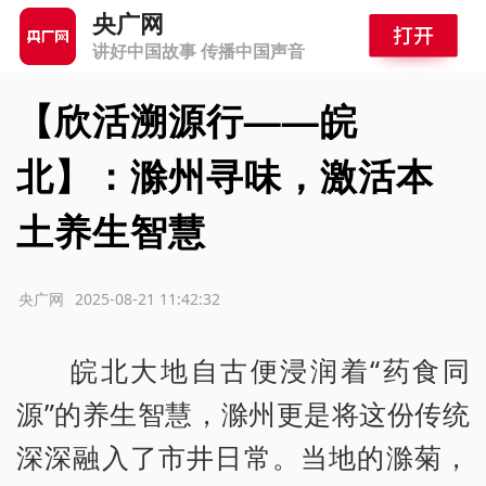
央广网
讲好中国故事 传播中国声音
【欣活溯源行——皖
北】：滁州寻味，激活本
土养生智慧
源：央广网
2025-08-21 11:42:32
皖北大地自古便浸润着“药食同
源”的养生智慧，滁州更是将这份传统
深深融入了市井日常。当地的滁菊，