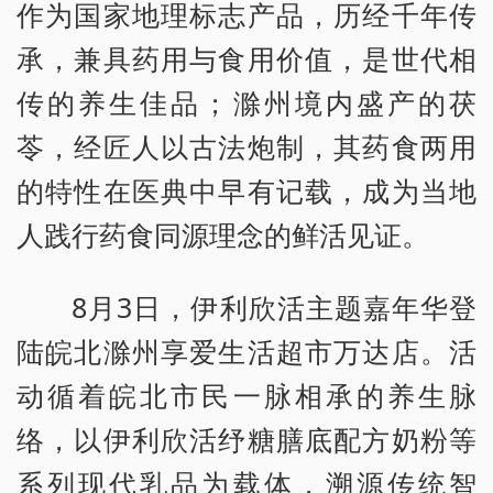
作为国家地理标志产品，历经千年传
承，兼具药用与食用价值，是世代相
传的养生佳品；滁州境内盛产的茯
苓，经匠人以古法炮制，其药食两用
的特性在医典中早有记载，成为当地
人践行药食同源理念的鲜活见证。
8月3日，伊利欣活主题嘉年华登
陆皖北滁州享爱生活超市万达店。活
动循着皖北市民一脉相承的养生脉
络，以伊利欣活纾糖膳底配方奶粉等
系列现代乳品为载体，溯源传统智