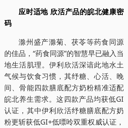
应时适地 欣活产品的皖北健康密
码
滁州盛产滁菊、茯苓等药食同源
的佳品，“药食同源”的智慧早已融入当
地生活肌理。伊利欣活深谙此地水土
气候与饮食习惯，其纾糖、心活、晚
间、骨能四款膳底配方奶粉精准适配
皖北养生需求。这四款产品均获低GI
认证，其中伊利欣活纾糖膳底配方奶
粉更斩获低GI+低嘌呤双重权威认证，