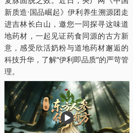
复脉固脱之效。近日，央广网《中国
新质造·国品崛起》伊利养生溯源团走
进吉林长白山，邀您一同探寻这味道
地药材，一起见证药食同源的古方新
意，感受欣活奶粉与道地药材邂逅的
科技升华，了解“伊利即品质”的严苛管
理。
播
放