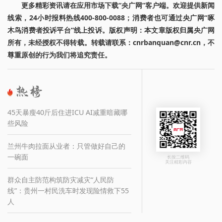
更多精彩资讯请在应用市场下载“央广网”客户端。欢迎提供新闻
线索，24小时报料热线400-800-0088；消费者也可通过央广网“啄
木鸟消费者投诉平台”线上投诉。版权声明：本文章版权归属央广网
所有，未经授权不得转载。转载请联系：cnrbanquan@cnr.cn，不
尊重原创的行为我们将追究责任。
45天暴瘦40斤后住进ICU AI减重暗藏哪
些风险
兰州牛肉拉面从业者：只管做好自己的
一碗面
长按二维码
关注精彩内容
群众自主防范构筑防灾减灾“人民防
线”：贵州一村民洗车时发现险情救下55
人