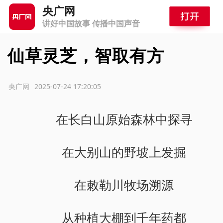
央广网
讲好中国故事 传播中国声音
仙草灵芝，智取有方
源：央广网
2025-07-24 17:20:05
在长白山原始森林中探寻
在大别山的野坡上发掘
在敕勒川牧场溯源
从种植大棚到千年药都