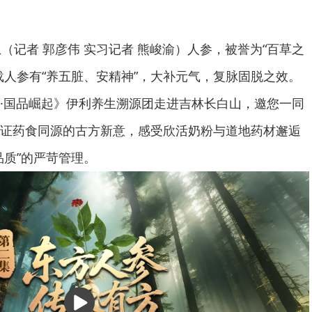
（记者 郭彦伟 实习记者 熊峻渝）人参，被誉为“百草之
载人参有“养五脏、安精神”，大补元气，复脉固脱之效。
·国品崛起》伊利养生溯源团走进吉林长白山，邀您一同
证药食同源的古方新意，感受欣活奶粉与道地药材邂逅
品质”的严苛管理。
播
放