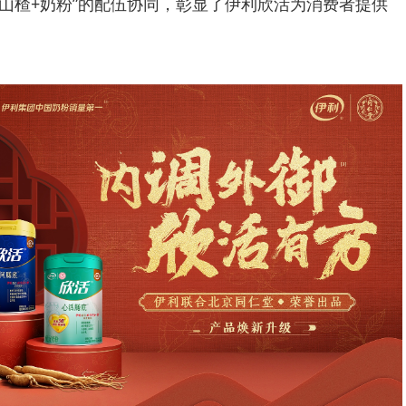
+山楂+奶粉”的配伍协同，彰显了伊利欣活为消费者提供