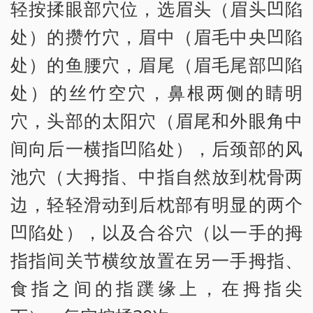
轻按揉眼部穴位，选眉头（眉头凹陷
处）的攒竹穴，眉中（眉毛中央凹陷
处）的鱼腰穴，眉尾（眉毛尾部凹陷
处）的丝竹空穴，鼻根两侧的睛明
穴，头部的太阳穴（眉尾和外眼角中
间向后一横指凹陷处），后颈部的风
池穴（大拇指、中指自然放到枕骨两
边，轻轻滑动到后枕部有明显的两个
凹陷处），以及合谷穴（以一手的拇
指指间关节横纹放置在另一手拇指、
食指之间的指蹼缘上，在拇指尖