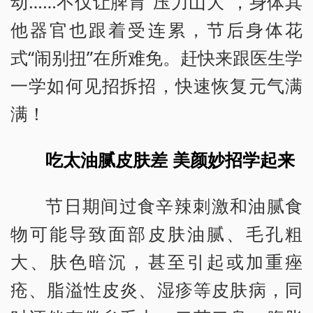
动……不仅让脾胃“压力山大”，身体其
他器官也跟着受连累，节后身体花
式“闹别扭”在所难免。赶快来跟医生学
一学如何见招拆招，快速恢复元气满
满！
吃太油腻皮肤差 美颜妙招学起来
节日期间过食辛辣刺激和油腻食
物可能导致面部皮肤油腻、毛孔粗
大、肤色暗沉，甚至引起或加重痤
疮、脂溢性皮炎、湿疹等皮肤病，同