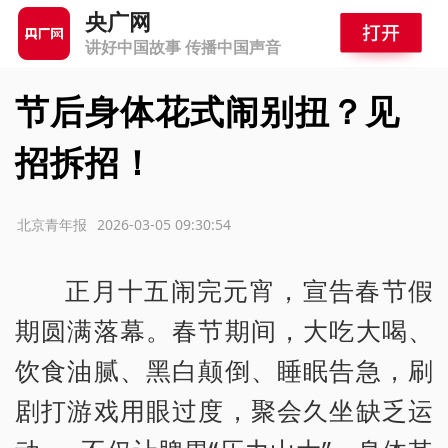
央广网
讲好中国故事 传播中国声音
节后身体花式闹别扭？见
招拆招！
源：北京青年报
2026-03-05 09:30:54
正月十五闹完元宵，宣告春节假
期圆满落幕。春节期间，大吃大喝、
饮食油腻、黑白颠倒、睡眠告急，刷
剧打游戏用眼过度，聚会久坐缺乏运