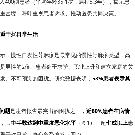
400例患者（平均年龄35.1岁，病程5.3年），揭示患
重困境，呼吁重视患者诉求、推动医患共同决策。
重干扰日常生活
示，慢性自发性荨麻疹是最常见的慢性荨麻疹类型，高
是男性的2倍。患者处于求学、职业上升和建立家庭的关
发、不可预测的困扰。研究数据表明，
58%患者表示其
眠问题
是患者报告最突出的困扰之一，
近80%患者在病情
，其中
半数达到中重度恶化水平
（图1）。超
七成以上
患
重干扰日常，身心备受煎熬（图2）。