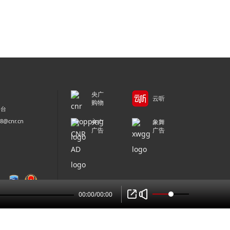
央广
云听
购物
平台
@cnr.cn
央广
象舞
广告
广告
00:00
/
00:00