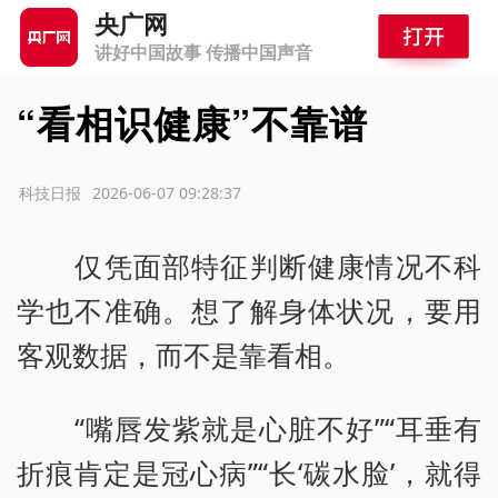
央广网
讲好中国故事 传播中国声音
“看相识健康”不靠谱
源：科技日报
2026-06-07 09:28:37
仅凭面部特征判断健康情况不科
学也不准确。想了解身体状况，要用
客观数据，而不是靠看相。
“嘴唇发紫就是心脏不好”“耳垂有
折痕肯定是冠心病”“长‘碳水脸’，就得