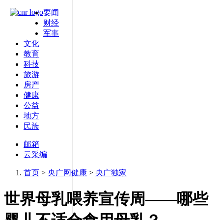
要闻
财经
军事
文化
教育
科技
旅游
房产
健康
公益
地方
民族
邮箱
云采编
首页
>
央广网健康
>
央广独家
世界母乳喂养宣传周——哪些