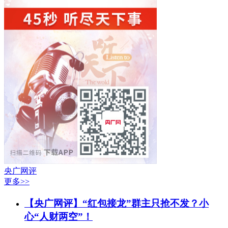
央广网评
更多>>
【央广网评】“红包接龙”群主只抢不发？小
心“人财两空”！