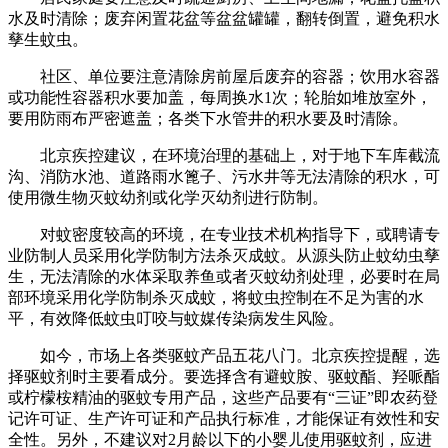
水及时清除；废弃闲置花盆等盆盆罐罐，翻转倒置，避免积水
孳生蚊虫。
社区、单位要注意清除房前屋后废弃的容器；饮用水容器
或功能性容器积水要加盖，每周换水1次；轮胎如堆放室外，
要用防雨布严密遮盖；各类下水管井的积水要及时清除。
北京疾控建议，在环境治理的基础上，对于地下车库截流
沟、消防水池、道路雨水篦子、污水井等无法清除的积水，可
使用微生物灭蚊幼剂或化学灭幼剂进行防制。
对蚊密度较高的环境，在专业技术机构指导下，或聘请专
业防制人员采用化学防制方法杀灭成蚊。从源头防止蚊幼虫孳
生，无法清除的水体采取养鱼或者灭蚊幼剂处理，必要时在局
部环境采用化学防制杀灭成蚊，将蚊虫控制在不足为害的水
平，有效降低蚊虫叮咬与蚊媒传染病发生风险。
如今，市场上各类驱蚊产品五花八门。北京疾控提醒，选
择驱蚊剂时主要看成分。要选择含有避蚊胺、驱蚊酯、羟哌酯
或柠檬桉精油的驱蚊专用产品，这些产品要有“三证”即农药登
记许可证、生产许可证和产品执行标准，才能保证有效性和安
全性。另外，不建议对2月龄以下的小婴儿使用驱蚊剂，应进