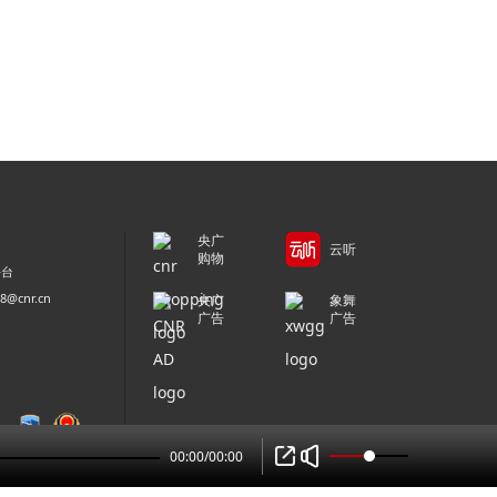
央广
云听
购物
平台
@cnr.cn
央广
象舞
广告
广告
00:00
/
00:00