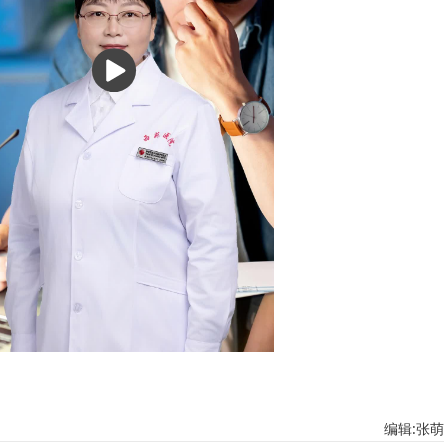
播
放
编辑:张萌