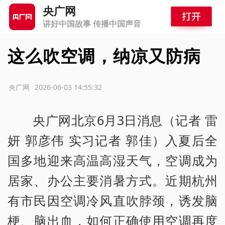
央广网
讲好中国故事 传播中国声音
这么吹空调，纳凉又防病
源：央广网
2026-06-03 14:55:32
央广网北京6月3日消息（记者 雷
妍 郭彦伟 实习记者 郭佳）入夏后全
国多地迎来高温高湿天气，空调成为
居家、办公主要消暑方式。近期杭州
有市民因空调冷风直吹脖颈，诱发脑
梗、脑出血，如何正确使用空调再度