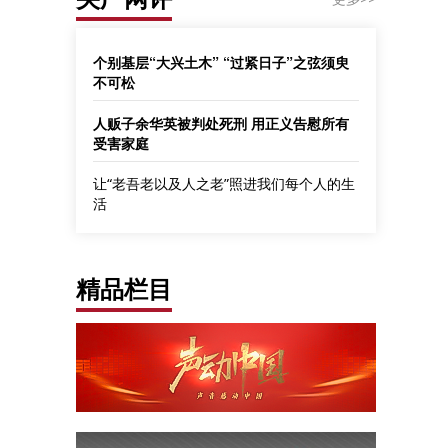
个别基层“大兴土木” “过紧日子”之弦须臾
不可松
人贩子余华英被判处死刑 用正义告慰所有
受害家庭
让“老吾老以及人之老”照进我们每个人的生
活
精品栏目