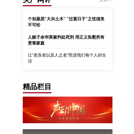
个别基层“大兴土木” “过紧日子”之弦须臾
不可松
人贩子余华英被判处死刑 用正义告慰所有
受害家庭
让“老吾老以及人之老”照进我们每个人的生
活
精品栏目