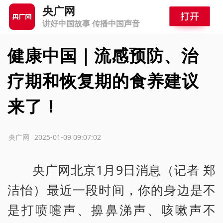
央广网
讲好中国故事 传播中国声音
健康中国｜流感预防、治
疗期和恢复期的食养建议
来了！
源：央广网
2025-01-09 09:07:02
央广网北京1月9日消息（记者 郑
洁怡）最近一段时间，你的身边是不
是打喷嚏声、擤鼻涕声、咳嗽声不