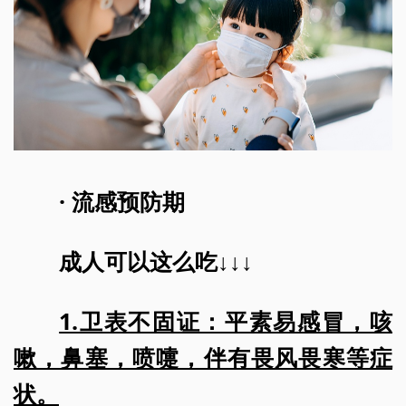
· 流感预防期
成人可以这么吃↓↓↓
1.卫表不固证：平素易感冒，咳
嗽，鼻塞，喷嚏，伴有畏风畏寒等症
状。