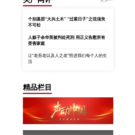
个别基层“大兴土木” “过紧日子”之弦须臾
不可松
人贩子余华英被判处死刑 用正义告慰所有
受害家庭
让“老吾老以及人之老”照进我们每个人的生
活
精品栏目