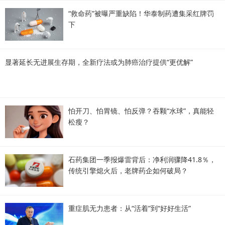
“救命药”被曝严重缺陷！华泰制药遭集采红牌罚
下
显著延长无进展生存期，全新疗法或为肺癌治疗提供“更优解”
怕开刀、怕胃镜、怕反弹？吞颗“水球”，真能轻
松瘦？
石药集团一季报爆雷背后：净利润骤降41.8％，
传统引擎熄火后，老牌药企如何破局？
重症肌无力患者：从“活着”到“好好生活”