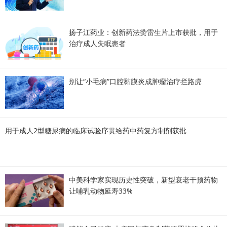
扬子江药业：创新药法赞雷生片上市获批，用于
治疗成人失眠患者
别让“小毛病”口腔黏膜炎成肿瘤治疗拦路虎
用于成人2型糖尿病的临床试验序贯给药中药复方制剂获批
中美科学家实现历史性突破，新型衰老干预药物
让哺乳动物延寿33%