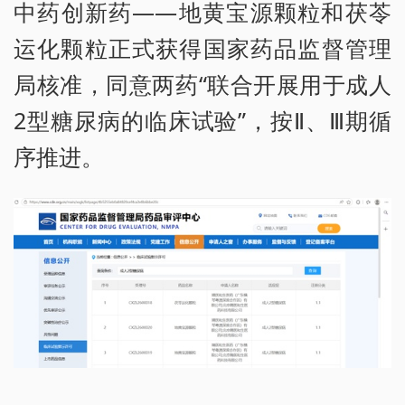
中药创新药——地黄宝源颗粒和茯苓
运化颗粒正式获得国家药品监督管理
局核准，同意两药“联合开展用于成人
2型糖尿病的临床试验”，按Ⅱ、Ⅲ期循
序推进。