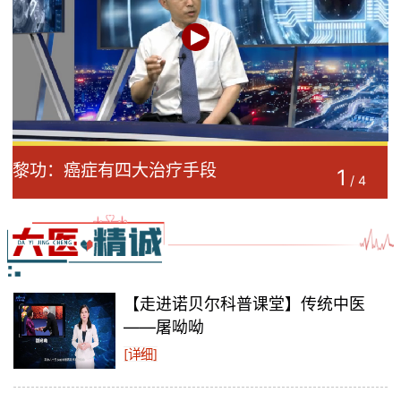
黎功：癌症有四大治疗手段
1
/
4
【走进诺贝尔科普课堂】传统中医
——屠呦呦
[详细]