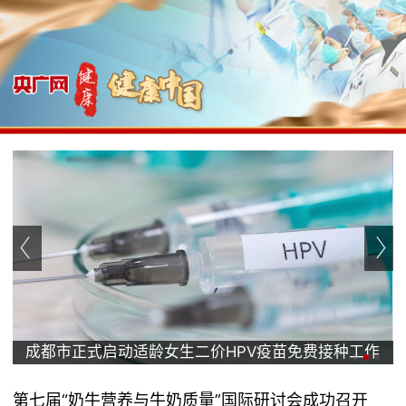
都市正式启动适龄女生二价HPV疫苗免费接种工作
首个国
率100%
第七届“奶牛营养与牛奶质量”国际研讨会成功召开